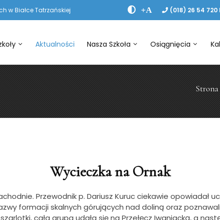
+A
h w Białce Tatrzańskiej
(018) 26 54 720
zkoły
Aktualności
Nasza Szkoła
Osiągnięcia
Ka
Stron
Wycieczka na Ornak
Zachodnie.
Przewodnik p. Dariusz Kuruc ciekawie opowiadał u
i nazwy formacji skalnych górujących nad doliną oraz poznawa
szarlotki, cała grupa udała się na Przełęcz Iwaniacką, a na