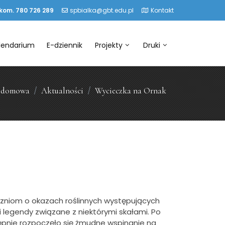
 kom. 780 726 289
spbialka@gbt.edu.pl
Kontakt
lendarium
E-dziennik
Projekty
Druki
a domowa
Aktualności
Wycieczka na Ornak
czniom o okazach roślinnych występujących
li legendy związane z niektórymi skałami. Po
stępnie rozpoczęło się żmudne wspinanie na