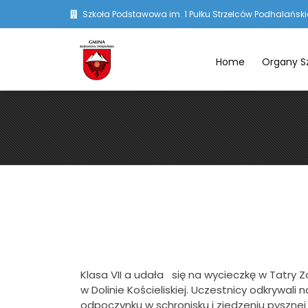
Szkoła Podstawowa im. 1 Pułku Strzelców Podhalańskic
Home
Organy S
Klasa VII a udała się na wycieczkę w Tatry 
w Dolinie Kościeliskiej. Uczestnicy odkrywal
odpoczynku w schronisku i zjedzeniu pysznej 