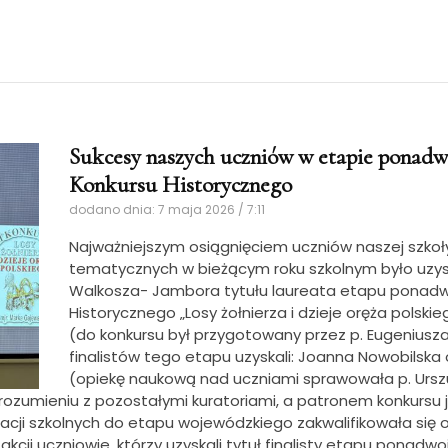
Sukcesy naszych uczniów w etapie pona
Konkursu Historycznego
dodano dnia: 7 maja 2026 / 7:11
Najważniejszym osiągnięciem uczniów naszej szko
tematycznych w bieżącym roku szkolnym było uzysk
Walkosza- Jambora tytułu laureata etapu ponad
Historycznego „Losy żołnierza i dzieje oręża polsk
(do konkursu był przygotowany przez p. Eugeniusz
finalistów tego etapu uzyskali: Joanna Nowobilska o
(opiekę naukową nad uczniami sprawowała p. Urszu
ozumieniu z pozostałymi kuratoriami, a patronem konkursu
minacji szkolnych do etapu wojewódzkiego zakwalifikowała si
akcji uczniowie, którzy uzyskali tytuł finalisty etapu ponadw