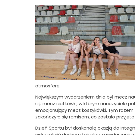
atmosferę.
Największym wydarzeniem dnia był mecz naucz
się mecz siatkówki, w którym nauczyciele p
emocjonujący mecz koszykówki. Tym razem ry
zakończyło się remisem, co zostało przyjęt
Dzień Sportu był doskonałą okazją do integr
wykazali się duchem fair play, a wydarzenie