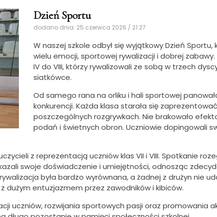
Dzień Sportu
dodano dnia: 25 czerwca 2026 / 21:27
W naszej szkole odbył się wyjątkowy Dzień Sportu,
wielu emocji, sportowej rywalizacji i dobrej zabawy.
IV do VIII, którzy rywalizowali ze sobą w trzech dysc
siatkówce.
Od samego rana na orliku i hali sportowej panowa
konkurencji. Każda klasa starała się zaprezentować
poszczególnych rozgrywkach. Nie brakowało efekto
podań i świetnych obron. Uczniowie dopingowali sw
ycieli z reprezentacją uczniów klas VII i VIII. Spotkanie ro
okazali swoje doświadczenie i umiejętności, odnosząc zdec
walizacja była bardzo wyrównana, a żadnej z drużyn nie uda
e z dużym entuzjazmem przez zawodników i kibiców.
acji uczniów, rozwijania sportowych pasji oraz promowania a
 na długo pozostanie w pamięci społeczności szkolnej.