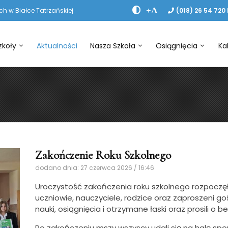
+A
h w Białce Tatrzańskiej
(018) 26 54 720
zkoły
Aktualności
Nasza Szkoła
Osiągnięcia
Ka
Zakończenie Roku Szkolnego
dodano dnia: 27 czerwca 2026 / 16:46
Uroczystość zakończenia roku szkolnego rozpoczęła
uczniowie, nauczyciele, rodzice oraz zaproszeni goś
nauki, osiągnięcia i otrzymane łaski oraz prosili o 
Po zakończeniu mszy wszyscy udali się na halę spo