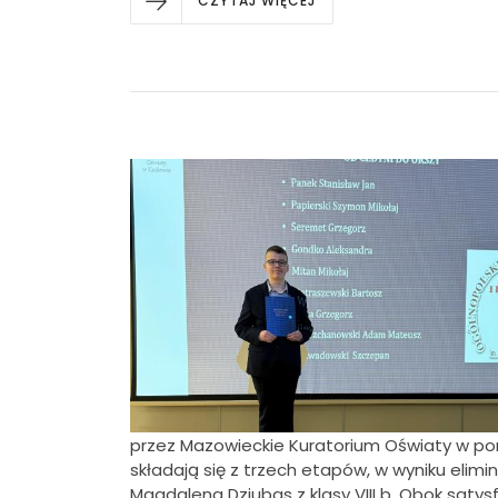
CZYTAJ WIĘCEJ
przez Mazowieckie Kuratorium Oświaty w por
składają się z trzech etapów, w wyniku eli
Magdalena Dziubas z klasy VIII b. Obok satysf