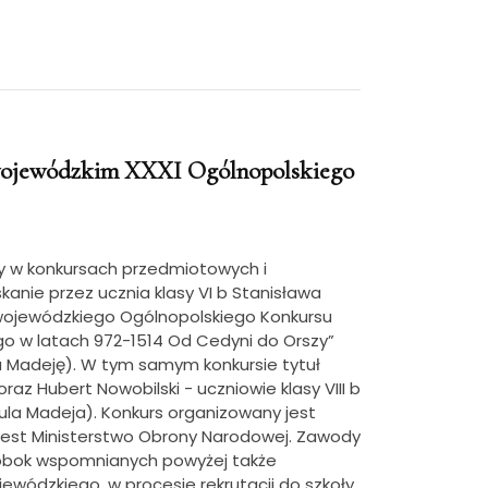
dwojewódzkim XXXI Ogólnopolskiego
ły w konkursach przedmiotowych i
anie przez ucznia klasy VI b Stanisława
wojewódzkiego Ogólnopolskiego Konkursu
iego w latach 972-1514 Od Cedyni do Orszy”
a Madeję). W tym samym konkursie tytuł
raz Hubert Nowobilski - uczniowie klasy VIII b
la Madeja). Konkurs organizowany jest
 jest Ministerstwo Obrony Narodowej. Zawody
ę obok wspomnianych powyżej także
ojewódzkiego, w procesie rekrutacji do szkoły