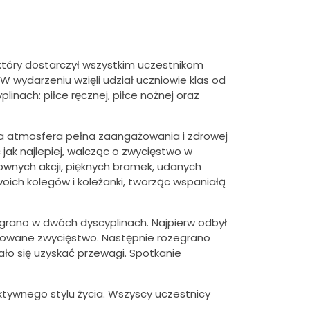
 który dostarczył wszystkim uczestnikom
W wydarzeniu wzięli udział uczniowie klas od
yplinach: piłce ręcznej, piłce nożnej oraz
ła atmosfera pełna zaangażowania i zdrowej
 jak najlepiej, walcząc o zwycięstwo w
wnych akcji, pięknych bramek, udanych
oich kolegów i koleżanki, tworząc wspaniałą
zegrano w dwóch dyscyplinach. Najpierw odbył
ydowane zwycięstwo. Następnie rozegrano
ło się uzyskać przewagi. Spotkanie
ktywnego stylu życia. Wszyscy uczestnicy