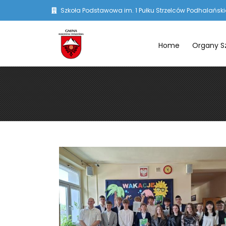
Szkoła Podstawowa im. 1 Pułku Strzelców Podhalańskic
Home
Organy S