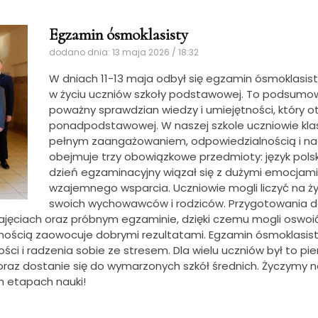
Egzamin ósmoklasisty
dodano dnia: 13 maja 2026 / 18:32
W dniach 11-13 maja odbył się egzamin ósmoklasist
w życiu uczniów szkoły podstawowej. To podsumowan
poważny sprawdzian wiedzy i umiejętności, który 
ponadpodstawowej. W naszej szkole uczniowie kla
pełnym zaangażowaniem, odpowiedzialnością i nadz
obejmuje trzy obowiązkowe przedmioty: język polsk
dzień egzaminacyjny wiązał się z dużymi emocjami,
wzajemnego wsparcia. Uczniowie mogli liczyć na ży
swoich wychowawców i rodziców. Przygotowania do 
ajęciach oraz próbnym egzaminie, dzięki czemu mogli oswoić 
nością zaowocuje dobrymi rezultatami. Egzamin ósmoklasisty
ci i radzenia sobie ze stresem. Dla wielu uczniów był to pi
i oraz dostanie się do wymarzonych szkół średnich. Życzym
ch etapach nauki!