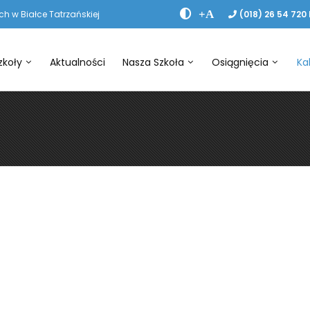
+A
h w Białce Tatrzańskiej
(018) 26 54 720
zkoły
Aktualności
Nasza Szkoła
Osiągnięcia
Ka