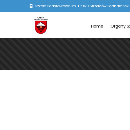
Szkoła Podstawowa im. 1 Pułku Strzelców Podhalańskic
Home
Organy S