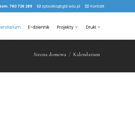
 kom. 780 726 289
spbialka@gbt.edu.pl
Kontakt
lendarium
E-dziennik
Projekty
Druki
Strona domowa
Kalendarium