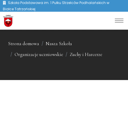
Szkoła Podstawowa im. 1 Pułku Strzelców Podhalańskich w
Białce Tatrzańskiej
Strona domowa
Nasza Szkoła
Organizacje uczniowskie
Zuchy i Harcerze