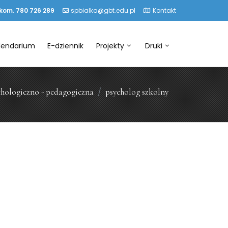
 kom. 780 726 289
spbialka@gbt.edu.pl
Kontakt
lendarium
E-dziennik
Projekty
Druki
hologiczno - pedagogiczna
psycholog szkolny