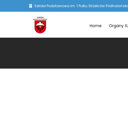
Szkoła Podstawowa im. 1 Pułku Strzelców Podhalańskic
Home
Organy S