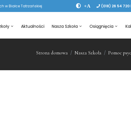
+A
h w Białce Tatrzańskiej
(018) 26 54 720
zkoły
Aktualności
Nasza Szkoła
Osiągnięcia
Ka
Strona domowa
Nasza Szkoła
Pomoc psyc