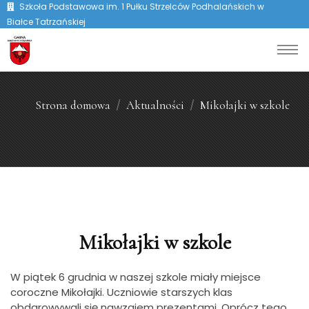
Szkoła Podstawowa im. 1 Pułku Strzelców Podhalańskich w
Białce Tatrzańskiej
Strona domowa
Aktualności
Mikołajki w szkole
Mikołajki w szkole
W piątek 6 grudnia w naszej szkole miały miejsce
coroczne Mikołajki.
Uczniowie starszych klas
obdarowywali się nawzajem prezentami. Oprócz tego