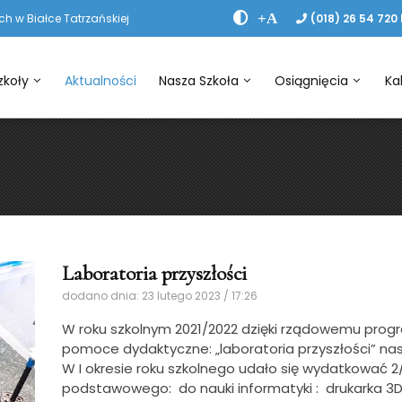
+A
h w Białce Tatrzańskiej
(018) 26 54 720
zkoły
Aktualności
Nasza Szkoła
Osiągnięcia
Ka
Laboratoria przyszłości
dodano dnia: 23 lutego 2023 / 17:26
W roku szkolnym 2021/2022 dzięki rządowemu pro
pomoce dydaktyczne: „laboratoria przyszłości” nas
W I okresie roku szkolnego udało się wydatkować 
podstawowego: do nauki informatyki : drukarka 3D