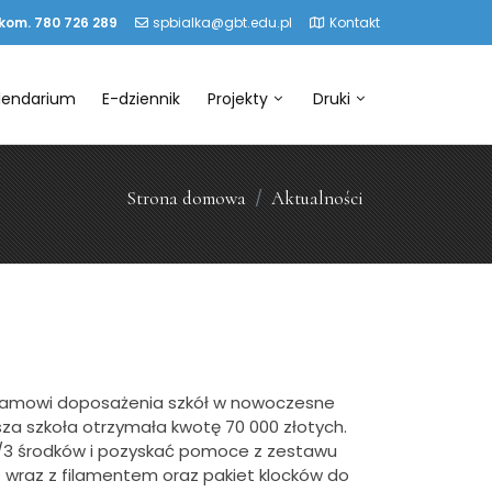
 kom. 780 726 289
spbialka@gbt.edu.pl
Kontakt
lendarium
E-dziennik
Projekty
Druki
Strona domowa
Aktualności
gramowi doposażenia szkół w nowoczesne
za szkoła otrzymała kwotę 70 000 złotych.
2/3 środków i pozyskać pomoce z zestawu
 wraz z filamentem oraz pakiet klocków do