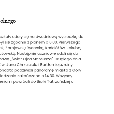
Dolnego
ej szkoły udały się na dwudniową wycieczkę do
ł się zgodnie z planem o 6.00. Pierwszego
, Zbrojownię Rycerską, Kościół św. Jakuba,
towską. Następnie uczniowie udali się do
tawę ,,Świat Ojca Mateusza". Drugiego dnia
w. Jana Chrzciciela i Bartłomieja, ruiny
Ponadto podziwiali panoramę miasta z Góry
Zwiedzanie zakończono o 14.30. Wszyscy
iami powrócili do Białki Tatrzańskiej o