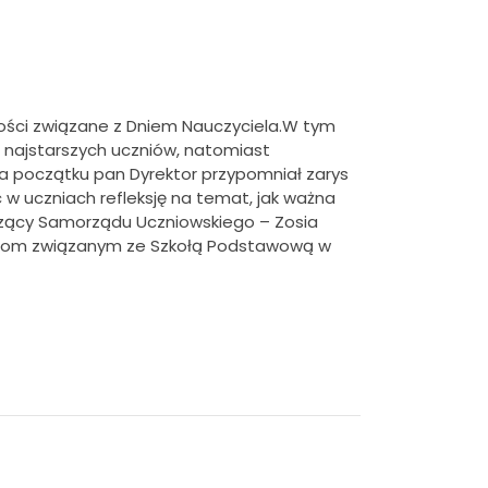
tości związane z Dniem Nauczyciela.
W tym
 najstarszych uczniów, natomiast
 Na początku pan Dyrektor przypomniał zarys
 w uczniach refleksję na temat, jak ważna
czący Samorządu Uczniowskiego – Zosia
sobom związanym ze Szkołą Podstawową w