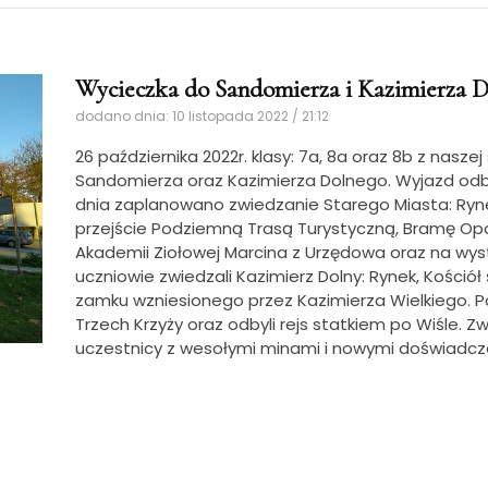
Wycieczka do Sandomierza i Kazimierza 
dodano dnia: 10 listopada 2022 / 21:12
26 października 2022r. klasy: 7a, 8a oraz 8b z nasz
Sandomierza oraz Kazimierza Dolnego.
Wyjazd odby
dnia zaplanowano zwiedzanie Starego Miasta: Rynek
przejście Podziemną Trasą Turystyczną, Bramę Opa
Akademii Ziołowej Marcina z Urzędowa oraz na wys
uczniowie zwiedzali Kazimierz Dolny: Rynek, Kościół ś
zamku wzniesionego przez Kazimierza Wielkiego. 
Trzech Krzyży oraz odbyli rejs statkiem po Wiśle. 
uczestnicy z wesołymi minami i nowymi doświadczen