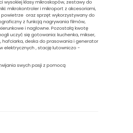
i wysokiej klasy mikroskopów, zestawy do
i: mikrokontroler i mikroport z akcesoriami,
ce powietrze oraz sprzęt wykorzystywany do
tograficzny z funkcją nagrywania filmów,
y kierunkowe i nagłowne. Pozostałą kwotę
ogli uczyć się gotowania: kuchenka, mikser,
, hafciarka, deska do prasowania i generator
elektrycznych , stację lutowniczo -
wijania swych pasji z pomocą