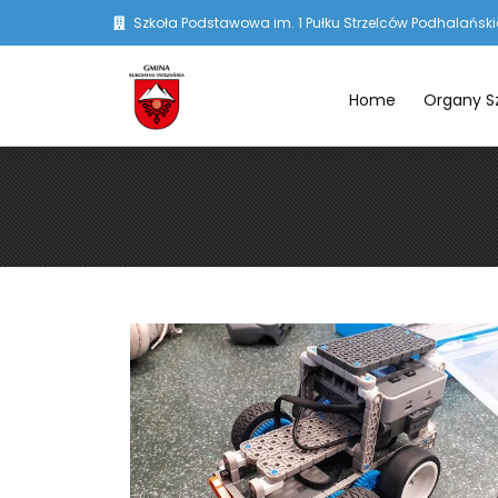
Szkoła Podstawowa im. 1 Pułku Strzelców Podhalańskic
Home
Organy S