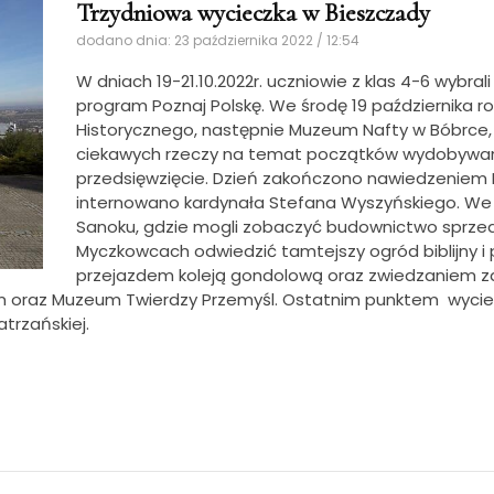
Trzydniowa wycieczka w Bieszczady
dodano dnia: 23 października 2022 / 12:54
W dniach 19-21.10.2022r. uczniowie z klas 4-6 wybral
program Poznaj Polskę.
We środę 19 października 
Historycznego, następnie Muzeum Nafty w Bóbrce, 
ciekawych rzeczy na temat początków wydobywan
przedsięwzięcie. Dzień zakończono nawiedzeniem 
internowano kardynała Stefana Wyszyńskiego. We 
Sanoku, gdzie mogli zobaczyć budownictwo sprzed
Myczkowcach odwiedzić tamtejszy ogród biblijny i p
przejazdem koleją gondolową oraz zwiedzaniem za
oraz Muzeum Twierdzy Przemyśl. Ostatnim punktem wyciecz
atrzańskiej.