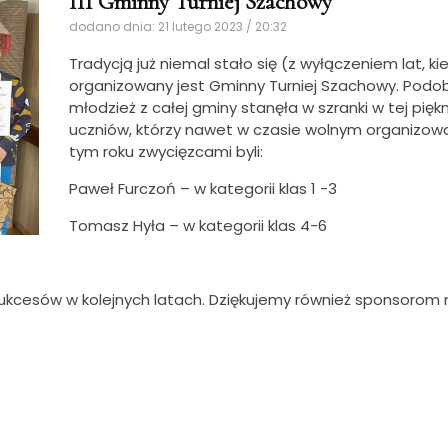
III Gminny Turniej Szachowy
dodano dnia: 21 lutego 2023 / 20:32
Tradycją już niemal stało się (z wyłączeniem lat, k
organizowany jest Gminny Turniej Szachowy.
Podob
młodzież z całej gminy stanęła w szranki w tej pię
uczniów, którzy nawet w czasie wolnym organizowali
tym roku zwycięzcami byli:
Paweł Furczoń – w kategorii klas 1 -3
Tomasz Hyła – w kategorii klas 4-6
kcesów w kolejnych latach. Dziękujemy również sponsorom nag