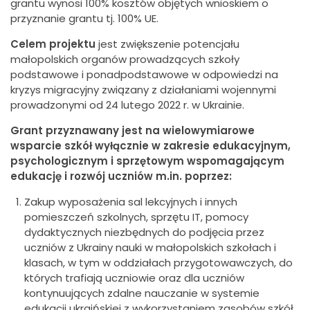
grantu wynosi 100% kosztów objętych wnioskiem o
przyznanie grantu tj. 100% UE.
Celem projektu
jest zwiększenie potencjału
małopolskich organów prowadzących szkoły
podstawowe i ponadpodstawowe w odpowiedzi na
kryzys migracyjny związany z działaniami wojennymi
prowadzonymi od 24 lutego 2022 r. w Ukrainie.
Grant przyznawany jest na wielowymiarowe
wsparcie szkół wyłącznie w zakresie edukacyjnym,
psychologicznym i sprzętowym wspomagającym
edukację i rozwój uczniów m.in. poprzez:
Zakup wyposażenia sal lekcyjnych i innych
pomieszczeń szkolnych, sprzętu IT, pomocy
dydaktycznych niezbędnych do podjęcia przez
uczniów z Ukrainy nauki w małopolskich szkołach i
klasach, w tym w oddziałach przygotowawczych, do
których trafiają uczniowie oraz dla uczniów
kontynuujących zdalne nauczanie w systemie
edukacji ukraińskiej z wykorzystaniem zasobów szkół