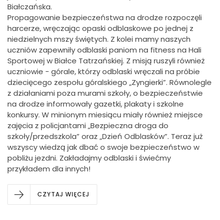
Białczańska.
Propagowanie bezpieczeństwa na drodze rozpoczęli
harcerze, wręczając opaski odblaskowe po jednej z
niedzielnych mszy świętych. Z kolei mamy naszych
uczniów zapewniły odblaski paniom na fitness na Hali
Sportowej w Białce Tatrzańskiej. Z misją ruszyli również
uczniowie - górale, którzy odblaski wręczali na próbie
dziecięcego zespołu góralskiego „Zyngierki”. Równolegle
z działaniami poza murami szkoły, o bezpieczeństwie
na drodze informowały gazetki, plakaty i szkolne
konkursy. W minionym miesiącu miały również miejsce
zajęcia z policjantami „Bezpieczna droga do
szkoły/przedszkola” oraz „Dzień Odblasków”. Teraz już
wszyscy wiedzą jak dbać o swoje bezpieczeństwo w
pobliżu jezdni. Zakładajmy odblaski i świećmy
przykładem dla innych!
CZYTAJ WIĘCEJ