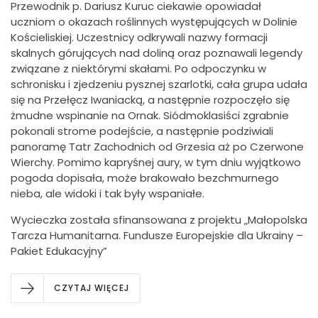
Przewodnik p. Dariusz Kuruc ciekawie opowiadał
uczniom o okazach roślinnych występujących w Dolinie
Kościeliskiej. Uczestnicy odkrywali nazwy formacji
skalnych górujących nad doliną oraz poznawali legendy
związane z niektórymi skałami. Po odpoczynku w
schronisku i zjedzeniu pysznej szarlotki, cała grupa udała
się na Przełęcz Iwaniacką, a następnie rozpoczęło się
żmudne wspinanie na Ornak. Siódmoklasiści zgrabnie
pokonali strome podejście, a następnie podziwiali
panoramę Tatr Zachodnich od Grzesia aż po Czerwone
Wierchy. Pomimo kapryśnej aury, w tym dniu wyjątkowo
pogoda dopisała, może brakowało bezchmurnego
nieba, ale widoki i tak były wspaniałe.
Wycieczka została sfinansowana z projektu „Małopolska
Tarcza Humanitarna. Fundusze Europejskie dla Ukrainy –
Pakiet Edukacyjny”
CZYTAJ WIĘCEJ