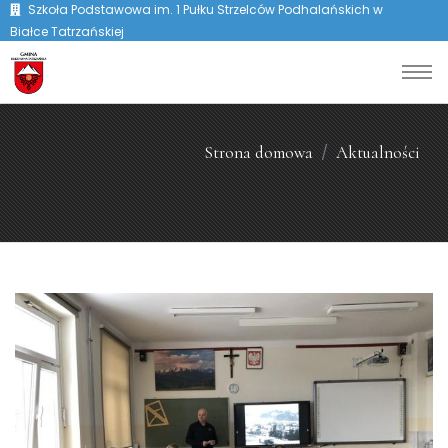
Szkoła Podstawowa im. 1 Pułku Strzelców Podhalańskich w
Białce Tatrzańskiej
Strona domowa
Aktualności