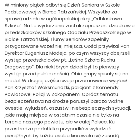
W miniony piątek odbył się Dzień Seniora w Szkole
Podstawowej w Białce Tatrzańskiej. Wszystko za
sprawą udziału w ogólnopolskiej akcji „Odblaskowa
Szkoła”. Na to wydarzenie zostali zaproszeni dziadkowie
przedszkolaków szkolnego Oddziału Przedszkolnego w
Białce Tatrzańskiej. Tłumy Seniorów zapełniły
przygotowane wcześniej miejsca. Gości przywitał Pan
Dyrektor Eugeniusz Madeja, po czym wszyscy obejrzeli
występ przedszkolaków pt. „Leśna Szkoła Ruchu
Drogowego”. Dla niektórych dzieci był to pierwszy
występ przed publicznością. Obie grupy spisały się na
medal. W drugiej części swoje przemówienie wygłosił
Pan Krzysztof Waksmundzki, policjant z Komendy
Powiatowej Policji w Zakopanem. Oprócz tematu
bezpieczeństwa na drodze poruszył bardzo ważne
kwestie: wyłudzeń, oszustw i niebezpiecznych sytuacji,
jakie mają miejsce w ostatnim czasie nie tylko na
terenie naszego powiatu, ale w całej Polsce. Ku
przestrodze podał kilka przypadków wyłudzeń
pieniężnych by każda osoba kierowała się zasadą