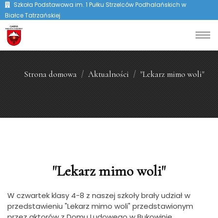
Szkoła Podstawowa im. 1 Pułku Strzelców Podhalańskich w
Białce Tatrzańskiej
Strona domowa
Aktualności
"Lekarz mimo woli"
"Lekarz mimo woli"
W czwartek klasy 4-8 z naszej szkoły brały udział w
przedstawieniu "Lekarz mimo woli" przedstawionym
przez aktorów z Domu Ludowego w Bukowinie